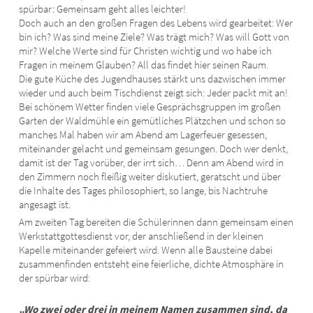
spürbar: Gemeinsam geht alles leichter!
Doch auch an den großen Fragen des Lebens wird gearbeitet: Wer
bin ich? Was sind meine Ziele? Was trägt mich? Was will Gott von
mir? Welche Werte sind für Christen wichtig und wo habe ich
Fragen in meinem Glauben? All das findet hier seinen Raum.
Die gute Küche des Jugendhauses stärkt uns dazwischen immer
wieder und auch beim Tischdienst zeigt sich: Jeder packt mit an!
Bei schönem Wetter finden viele Gesprächsgruppen im großen
Garten der Waldmühle ein gemütliches Plätzchen und schon so
manches Mal haben wir am Abend am Lagerfeuer gesessen,
miteinander gelacht und gemeinsam gesungen. Doch wer denkt,
damit ist der Tag vorüber, der irrt sich… Denn am Abend wird in
den Zimmern noch fleißig weiter diskutiert, geratscht und über
die Inhalte des Tages philosophiert, so lange, bis Nachtruhe
angesagt ist.
Am zweiten Tag bereiten die Schülerinnen dann gemeinsam einen
Werkstattgottesdienst vor, der anschließend in der kleinen
Kapelle miteinander gefeiert wird. Wenn alle Bausteine dabei
zusammenfinden entsteht eine feierliche, dichte Atmosphäre in
der spürbar wird:
„Wo zwei oder drei in meinem Namen zusammen sind, da